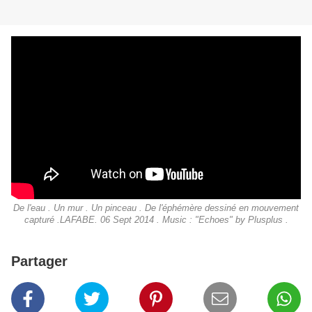
De l'eau . Un mur . Un pinceau . De l'éphémère dessiné en mouvement
capturé .LAFABE. 06 Sept 2014 . Music : "Echoes" by Plusplus .
Partager