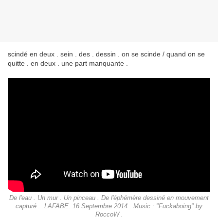
scindé en deux . sein . des . dessin . on se scinde / quand on se
quitte . en deux . une part manquante .
De l'eau . Un mur . Un pinceau . De l'éphémère dessiné en mouvement
capturé . .LAFABE. 16 Septembre 2014 . Music : "Fuckaboing" by
RoccoW .