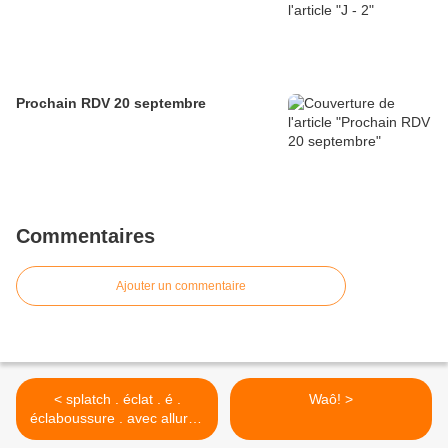
Prochain RDV 20 septembre
Commentaires
Ajouter un commentaire
< splatch . éclat . é .
Waô! >
éclaboussure . avec allure /
à toute allure . en plein