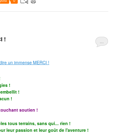
post
0
I !
…
!
ies !
embellit !
hacun !
 touchant soutien !
es tous terrains, sans qui... rien !
ur leur passion et leur goût de l'aventure !