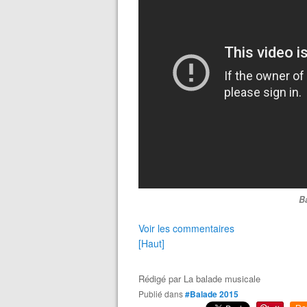
B
Voir les commentaires
[Haut]
Rédigé par
La balade musicale
Publié dans
#Balade 2015