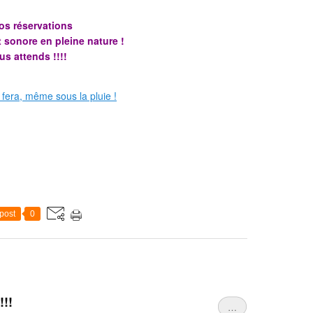
os réservations
t sonore en pleine nature !
us attends !!!!
post
0
!!!
…