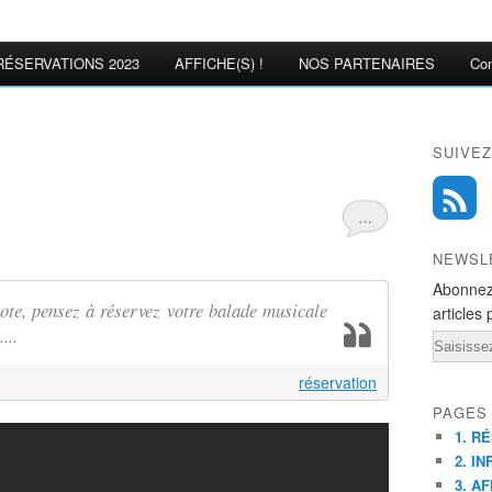
RÉSERVATIONS 2023
AFFICHE(S) !
NOS PARTENAIRES
Con
SUIVEZ
…
NEWSL
Abonnez
te, pensez à réservez votre balade musicale
articles 
...
Email
réservation
PAGES
1. R
2. IN
3. AF