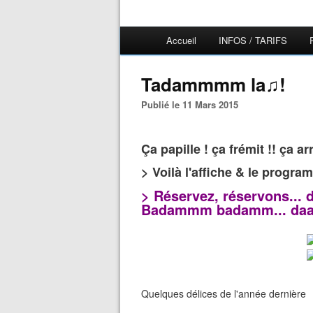
Accueil
INFOS / TARIFS
Tadammmm la♫!
Publié le 11 Mars 2015
Ça papille ! ça frémit !! ça arrii
> Voilà l'affiche & le progra
> Réservez, réservons... 
B
adammm badamm... daah
Quelques délices de l'année dernière