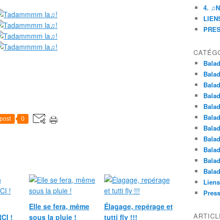
4. ♫
LIENS
PRE
CATÉG
Balad
Balad
Balad
Balad
Balad
Balad
post
0
Balad
Balad
Balad
Balad
Balad
Liens
Pres
Elle se fera, même
Élagage, repérage et
ARTIC
CI !
sous la pluie !
tutti fly !!!