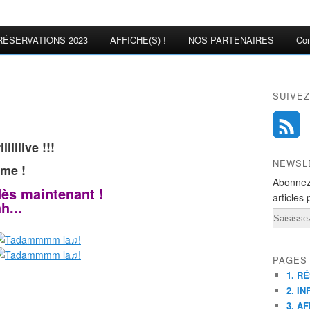
RÉSERVATIONS 2023
AFFICHE(S) !
NOS PARTENAIRES
Con
SUIVEZ
iiiiive !!!
NEWSL
mme !
Abonnez
dès maintenant !
articles 
...
Email
PAGES
1. R
2. IN
3. AF