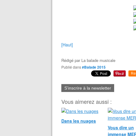
[Haut]
Rédigé par
La balade musicale
Publié dans
#Balade 2015
Re
S'inscrire à la newsletter
Vous aimerez aussi :
Dans les nuages
Vous dire un
immense MER