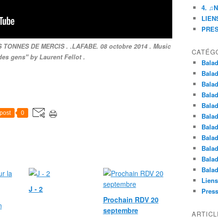
4. ♫
LIENS
PRE
ES TONNES DE MERCIS . .LAFABE. 08 octobre 2014 . Music
CATÉG
des gens" by Laurent Fellot .
Balad
Balad
Balad
Balad
Balad
post
0
Balad
Balad
Balad
Balad
Balad
Balad
Liens
J - 2
Pres
Prochain RDV 20
septembre
ARTIC