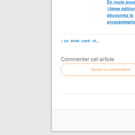
En route pour
14éme édition
découvrez la
programmati
« co . écho . coré . ré...
Commenter cet article
Ajouter un commentaire