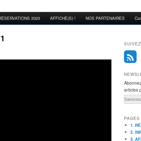
RÉSERVATIONS 2023
AFFICHE(S) !
NOS PARTENAIRES
Con
11
SUIVEZ
NEWSL
Abonnez
articles 
Email
PAGES
1. R
2. IN
3. AF