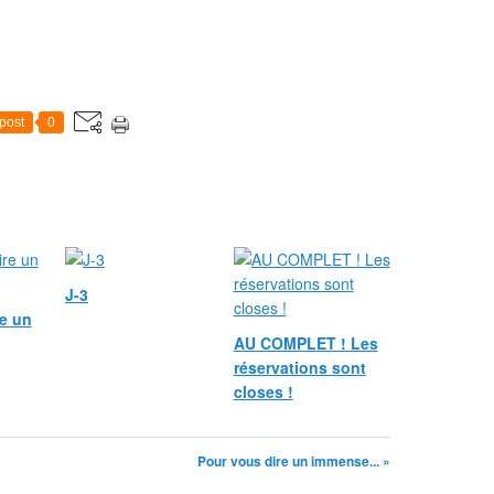
post
0
J-3
e un
AU COMPLET ! Les
réservations sont
closes !
Pour vous dire un immense... »