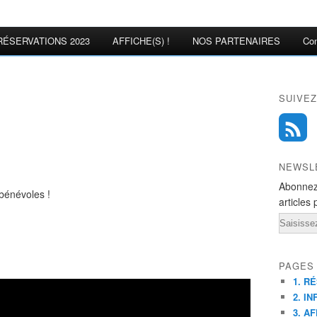
RÉSERVATIONS 2023
AFFICHE(S) !
NOS PARTENAIRES
Con
SUIVEZ
NEWSL
Abonnez
 bénévoles !
articles 
Email
PAGES
1. R
2. IN
3. AF