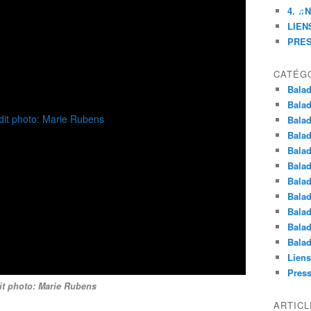
4. ♫
LIENS
PRE
CATÉG
Balad
Balad
Balad
Balad
Balad
Balad
Balad
Balad
Balad
Balad
Balad
Liens
Pres
it photo: Marie Rubens
ARTIC