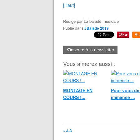
[Haut]
Rédigé par
La balade musicale
Publié dans
#Balade 2019
Re
S'inscrire à la newsletter
Vous aimerez aussi :
MONTAGE EN
Pour vous dir
COURS !...
immense ...
« J-3