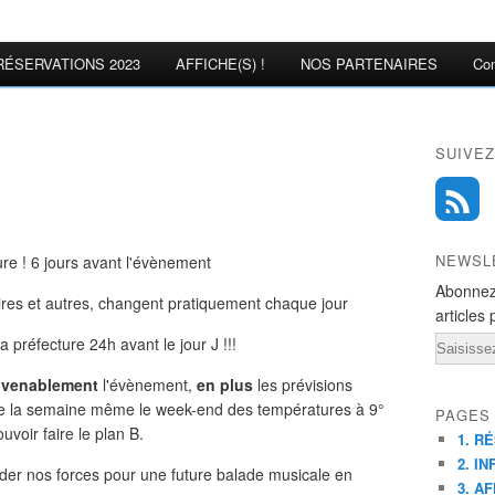
RÉSERVATIONS 2023
AFFICHE(S) !
NOS PARTENAIRES
Con
SUIVEZ
NEWSL
re ! 6 jours avant l'évènement
Abonnez
ires et autres, changent pratiquement chaque jour
articles 
 préfecture 24h avant le jour J !!!
Email
venablement
l'évènement,
en plus
les prévisions
te la semaine même le week-end des températures à 9°
PAGES
voir faire le plan B.
1. R
2. IN
rder nos forces pour une future balade musicale en
3. AF