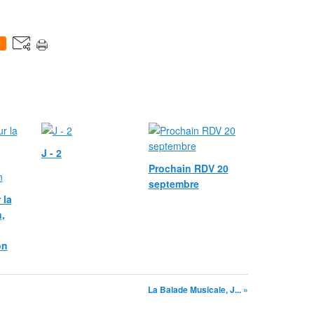
0
J - 2
Prochain RDV 20
septembre
 la
,
on
La Balade Musicale, J... »