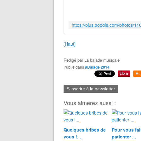
[Haut]
Rédigé par
La balade musicale
Publié dans
#Balade 2014
Re
S'inscrire à la newsletter
Vous aimerez aussi :
Quelques bribes de
Pour vous fai
vous !...
patienter ...