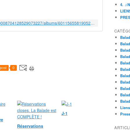
4. ♫
LIENS
PRE
https://plus.google.com/photos/110008704128529073227/albums/6011565581905231041
CATÉG
Balad
Balad
Balad
Balad
Balad
post
0
Balad
Balad
Balad
Balad
Balad
Balad
Liens
J-1
Pres
re
Réservations
ARTIC