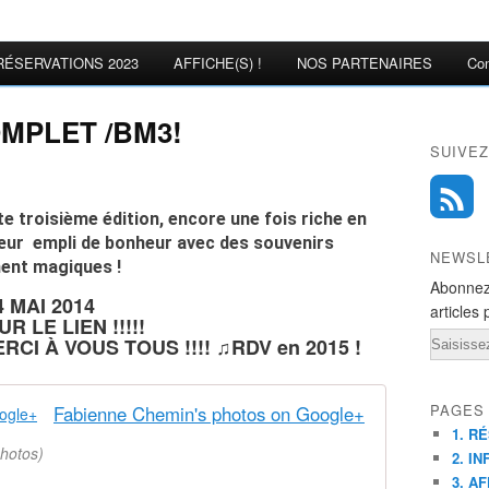
RÉSERVATIONS 2023
AFFICHE(S) !
NOS PARTENAIRES
Con
MPLET /BM3!
SUIVEZ
 troisième édition, encore une fois riche en
cœur empli de bonheur avec des souvenirs
NEWSL
ment magiques !
Abonnez
 MAI 2014
articles 
UR LE LIEN !!!!!
Email
ERCI À VOUS TOUS !!!! ♫RDV en 2015 !
PAGES
Fabienne Chemin's photos on Google+
1. R
hotos)
2. IN
3. AF