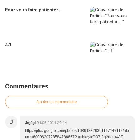
Pour vous faire patienter ...
J-1
Commentaires
Ajouter un commentaire
J
Jéjégi
04/05/2014 20:44
https://plus.google.com/photos/108948829391167147113/alb
ums/6009620778584788657?authkey=CO7-3q2riqru4AE