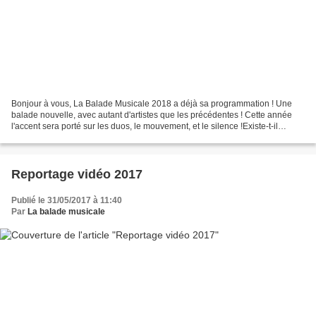
Bonjour à vous, La Balade Musicale 2018 a déjà sa programmation ! Une
balade nouvelle, avec autant d'artistes que les précédentes ! Cette année
l'accent sera porté sur les duos, le mouvement, et le silence !Existe-t-il
vraiment ? Qui est-il ? Rdv avec...
Reportage vidéo 2017
Publié le 31/05/2017 à 11:40
Par
La balade musicale