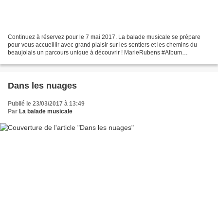
Continuez à réservez pour le 7 mai 2017. La balade musicale se prépare
pour vous accueillir avec grand plaisir sur les sentiers et les chemins du
beaujolais un parcours unique à découvrir ! MarieRubens #Album
#Souffle#Clip #Le géant Images et montage...
Dans les nuages
Publié le 23/03/2017 à 13:49
Par
La balade musicale