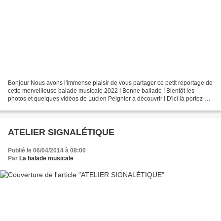
Bonjour Nous avons l'immense plaisir de vous partager ce petit reportage de
cette merveilleuse balade musicale 2022 ! Bonne ballade ! Bientôt les
photos et quelques vidéos de Lucien Peignier à découvrir ! D'ici là portez-
vous bien ! à bientôt. Crédit...
ATELIER SIGNALÉTIQUE
Publié le 06/04/2014 à 08:00
Par
La balade musicale