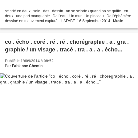
scindé en deux . sein . des . dessin . on se scinde / quand on se quitte . en
deux . une part manquante . De l'eau . Un mur . Un pinceau . De l'éphémère
dessiné en mouvement capturé . .LAFABE. 16 Septembre 2014 . Music :
"Fuckaboing" by RoccoW .
co . écho . coré . ré . ré . chorégraphie . a . gra .
graphie / un visage . tracé . tra . a . a . écho...
Publié le 19/09/2014 à 08:52
Par
Fabienne Chemin