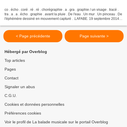
co . écho . coré . ré . ré . chorégraphie . a . gra . graphie / un visage . tracé .
tra . a . a . écho . graphie . avant la pluie . De l'eau . Un mur . Un pinceau . De
l'éphémère dessiné en mouvement capturé . .LAFABE. 19 septembre 2014 .
Music : "Tontura"...
< Page précédente
Page suivante >
Hébergé par Overblog
Top articles
Pages
Contact
Signaler un abus
C.G.U.
Cookies et données personnelles
Préférences cookies
Voir le profil de La balade musicale sur le portail Overblog