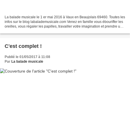
La balade musicale le 1 er mai 2016 à Vaux en Beaujolais 69460. Toutes les
infos sur le blog labalademusicale.com Venez en famille vous ébouriffer les
oreilles, vous régaler les papilles, travailler votre imagination et prendre un
grand bol d'air sur...
C'est complet !
Publié le 01/05/2017 à 11:08
Par
La balade musicale