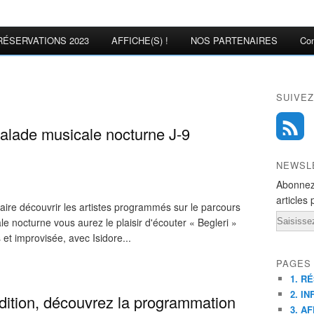
RÉSERVATIONS 2023
AFFICHE(S) !
NOS PARTENAIRES
Con
SUIVEZ
alade musicale nocturne J-9
NEWSL
Abonnez
articles 
faire découvrir les artistes programmés sur le parcours
Email
e nocturne vous aurez le plaisir d'écouter « Begleri »
t improvisée, avec Isidore...
PAGES
1. R
2. IN
dition, découvrez la programmation
3. AF