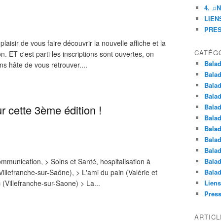
4. ♫
LIENS
PRE
aisir de vous faire découvrir la nouvelle affiche et la
CATÉG
. ET c'est parti les inscriptions sont ouvertes, on
Balad
s hâte de vous retrouver....
Balad
Balad
Balad
ette 3ème édition !
Balad
Balad
Balad
Balad
Balad
ommunication, > Soins et Santé, hospitalisation à
Balad
Villefranche-sur-Saône), > L'ami du pain (Valérie et
Balad
 (Villefranche-sur-Saone) > La...
Liens
Pres
ARTIC